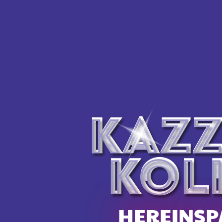
Matto Kämpf:
mattok@gmx.ch
HERR KÄMPFMANN
IST
AM LIEBSTEN VOR ORT,
ABER SONST AUCH AUF
INSTAGRAM
HEREINSP